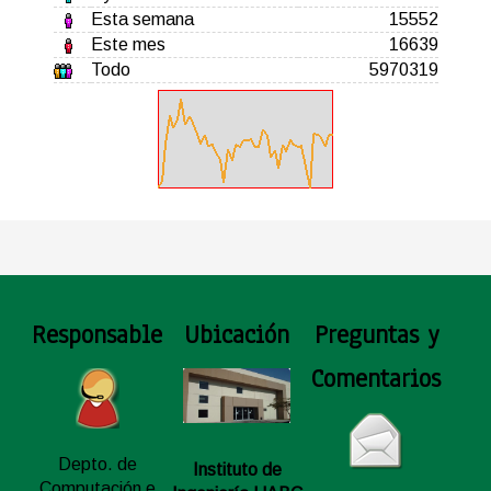
Esta semana
15552
Este mes
16639
Todo
5970319
Responsable
Ubicación
Preguntas y
Comentarios
Depto. de
Instituto de
Computación e