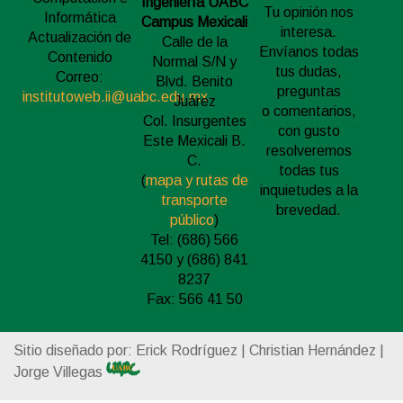
Ingeniería UABC
Tu opinión nos
Informática
Campus Mexicali
interesa.
Actualización de
Calle de la
Envíanos todas
Contenido
Normal S/N y
tus dudas,
Correo:
Blvd. Benito
preguntas
institutoweb.ii@uabc.edu.mx
Juárez
o comentarios,
Col. Insurgentes
con gusto
Este Mexicali B.
resolveremos
C.
todas tus
(
mapa y rutas de
inquietudes a la
transporte
brevedad.
público
)
Tel: (686) 566
4150 y (686) 841
8237
Fax: 566 41 50
Sitio diseñado por: Erick Rodríguez | Christian Hernández |
Jorge Villegas