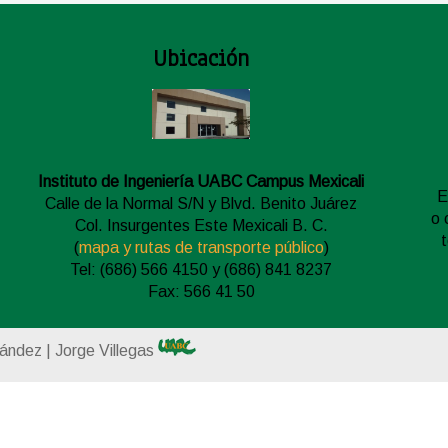
Ubicación
Instituto de Ingeniería UABC Campus Mexicali
E
Calle de la Normal S/N y Blvd. Benito Juárez
o 
Col. Insurgentes Este Mexicali B. C.
(
mapa y rutas de transporte público
)
Tel: (686) 566 4150 y (686) 841 8237
Fax: 566 41 50
nández | Jorge Villegas