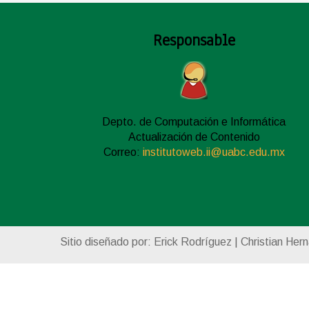
Responsable
Depto. de Computación e Informática
Actualización de Contenido
Correo:
institutoweb.ii@uabc.edu.mx
Sitio diseñado por: Erick Rodríguez | Christian Her