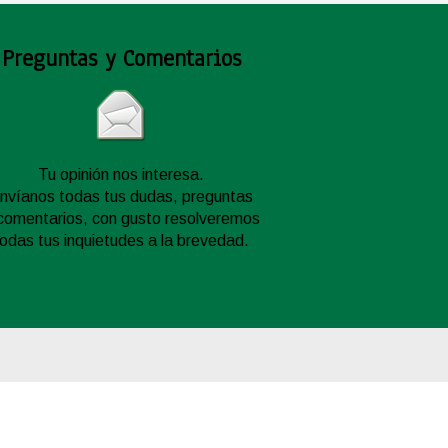
Preguntas y Comentarios
Tu opinión nos interesa.
nvíanos todas tus dudas, preguntas
comentarios, con gusto resolveremos
todas tus inquietudes a la brevedad.