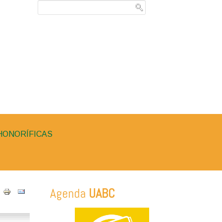
HONORÍFICAS
Agenda
UABC