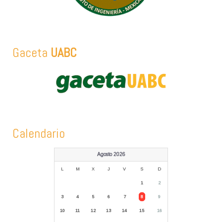
Gaceta
UABC
Calendario
Agosto 2026
L
M
X
J
V
S
D
1
2
3
4
5
6
7
8
9
10
11
12
13
14
15
16