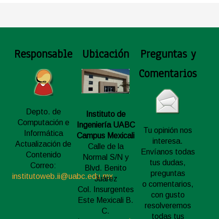
Responsable
Ubicación
Preguntas y
Comentarios
Depto. de
Instituto de
Computación e
Ingeniería UABC
Tu opinión nos
Informática
Campus Mexicali
interesa.
Actualización de
Calle de la
Envíanos todas
Contenido
Normal S/N y
tus dudas,
Correo:
Blvd. Benito
preguntas
institutoweb.ii@uabc.edu.mx
Juárez
o comentarios,
Col. Insurgentes
con gusto
Este Mexicali B.
resolveremos
C.
todas tus