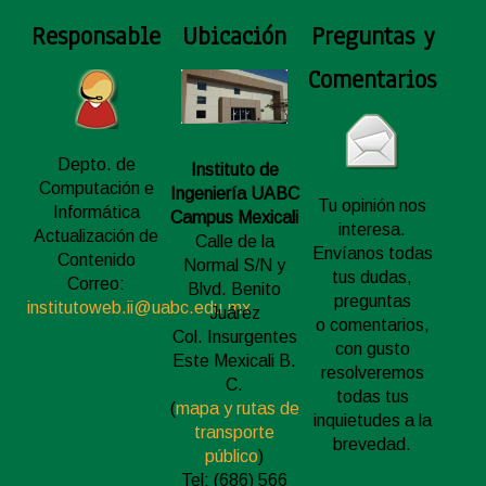
Responsable
Ubicación
Preguntas y
Comentarios
Depto. de
Instituto de
Computación e
Ingeniería UABC
Tu opinión nos
Informática
Campus Mexicali
interesa.
Actualización de
Calle de la
Envíanos todas
Contenido
Normal S/N y
tus dudas,
Correo:
Blvd. Benito
preguntas
institutoweb.ii@uabc.edu.mx
Juárez
o comentarios,
Col. Insurgentes
con gusto
Este Mexicali B.
resolveremos
C.
todas tus
(
mapa y rutas de
inquietudes a la
transporte
brevedad.
público
)
Tel: (686) 566