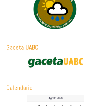
Gaceta
UABC
Calendario
Agosto 2026
L
M
X
J
V
S
D