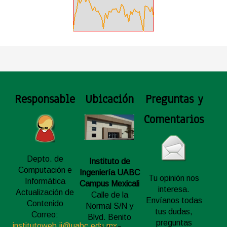
Responsable
Ubicación
Preguntas y
Comentarios
Depto. de
Instituto de
Computación e
Ingeniería UABC
Tu opinión nos
Informática
Campus Mexicali
interesa.
Actualización de
Calle de la
Envíanos todas
Contenido
Normal S/N y
tus dudas,
Correo:
Blvd. Benito
preguntas
institutoweb.ii@uabc.edu.mx