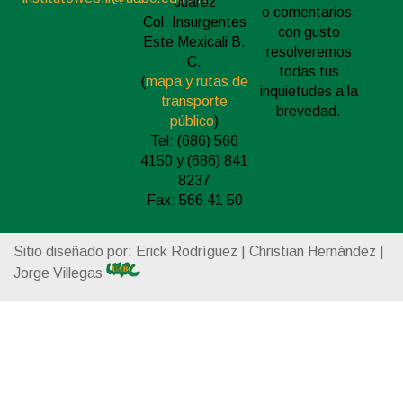
Juárez
o comentarios,
Col. Insurgentes
con gusto
Este Mexicali B.
resolveremos
C.
todas tus
(
mapa y rutas de
inquietudes a la
transporte
brevedad.
público
)
Tel: (686) 566
4150 y (686) 841
8237
Fax: 566 41 50
Sitio diseñado por: Erick Rodríguez | Christian Hernández |
Jorge Villegas