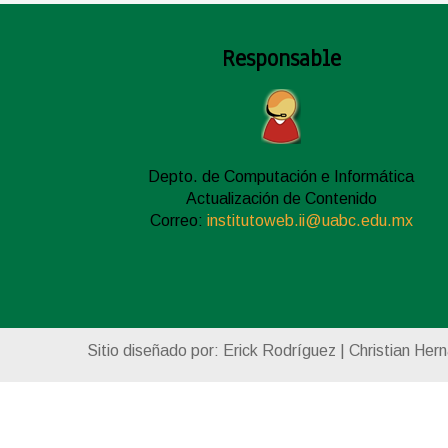
Responsable
Depto. de Computación e Informática
Actualización de Contenido
Correo:
institutoweb.ii@uabc.edu.mx
Sitio diseñado por: Erick Rodríguez | Christian Her