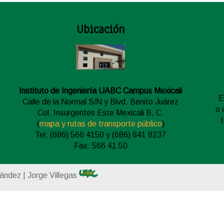
Ubicación
Instituto de Ingeniería UABC Campus Mexicali
E
Calle de la Normal S/N y Blvd. Benito Juárez
o 
Col. Insurgentes Este Mexicali B. C.
(
mapa y rutas de transporte público
)
Tel: (686) 566 4150 y (686) 841 8237
Fax: 566 41 50
nández | Jorge Villegas