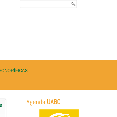
HONORÍFICAS
Agenda
UABC
e