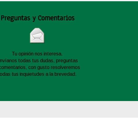
Preguntas y Comentarios
Tu opinión nos interesa.
nvíanos todas tus dudas, preguntas
comentarios, con gusto resolveremos
todas tus inquietudes a la brevedad.