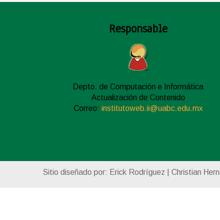
Responsable
Depto. de Computación e Informática
Actualización de Contenido
Correo:
institutoweb.ii@uabc.edu.mx
Sitio diseñado por: Erick Rodríguez | Christian Her