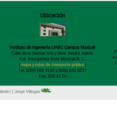
Ubicación
Instituto de Ingeniería UABC Campus Mexicali
E
Calle de la Normal S/N y Blvd. Benito Juárez
o 
Col. Insurgentes Este Mexicali B. C.
(
mapa y rutas de transporte público
)
Tel: (686) 566 4150 y (686) 841 8237
Fax: 566 41 50
nández | Jorge Villegas