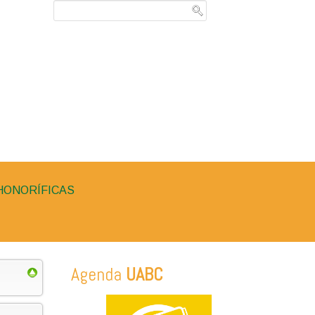
HONORÍFICAS
Agenda
UABC