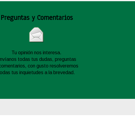
Preguntas y Comentarios
Tu opinión nos interesa.
nvíanos todas tus dudas, preguntas
comentarios, con gusto resolveremos
todas tus inquietudes a la brevedad.