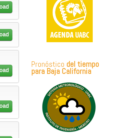
oad
oad
Pronóstico
del tiempo
para Baja California
oad
oad