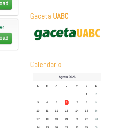
oad
Gaceta
UABC
er
oad
Calendario
Agosto 2026
L
M
X
J
V
S
D
1
2
3
4
5
6
7
8
9
10
11
12
13
14
15
16
17
18
19
20
21
22
23
24
25
26
27
28
29
30