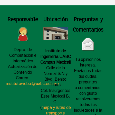
Responsable
Ubicación
Preguntas y
Comentarios
Depto. de
Instituto de
Computación e
Ingeniería UABC
Tu opinión nos
Informática
Campus Mexicali
interesa.
Actualización de
Calle de la
Envíanos todas
Contenido
Normal S/N y
tus dudas,
Correo:
Blvd. Benito
preguntas
institutoweb.ii@uabc.edu.mx
Juárez
o comentarios,
Col. Insurgentes
con gusto
Este Mexicali B.
resolveremos
C.
todas tus
(
mapa y rutas de
inquietudes a la
transporte