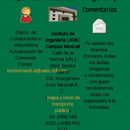
Comentarios
Depto. de
Instituto de
Computación e
Ingeniería UABC
Tu opinión nos
Informática
Campus Mexicali
interesa.
Actualización de
Calle de la
Envíanos todas
Contenido
Normal S/N y
tus dudas,
Correo:
Blvd. Benito
preguntas
institutoweb.ii@uabc.edu.mx
Juárez
o comentarios,
Col. Insurgentes
con gusto
Este Mexicali B.
resolveremos
C.
todas tus
(
mapa y rutas de
inquietudes a la
transporte
brevedad.
público
)
Tel: (686) 566
4150 y (686) 841
8237