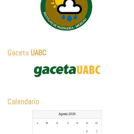
Gaceta
UABC
Calendario
Agosto 2026
L
M
X
J
V
S
D
1
2