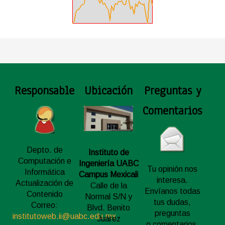
Responsable
Ubicación
Preguntas y
Comentarios
Depto. de
Instituto de
Computación e
Ingeniería UABC
Tu opinión nos
Informática
Campus Mexicali
interesa.
Actualización de
Calle de la
Envíanos todas
Contenido
Normal S/N y
tus dudas,
Correo:
Blvd. Benito
preguntas
institutoweb.ii@uabc.edu.mx
Juárez
o comentarios,