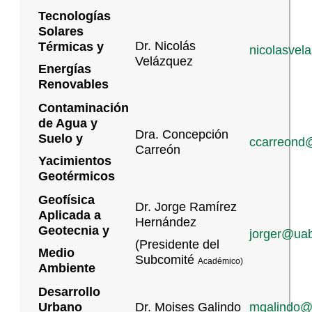
Tecnologías
Solares
Dr. Nicolás
Térmicas y
nicolasve
Velázquez
Energías
Renovables
Contaminación
de Agua y
Dra. Concepción
Suelo y
ccarreond
Carreón
Yacimientos
Geotérmicos
Geofísica
Dr. Jorge Ramírez
Aplicada a
Hernández
Geotecnia y
jorger@ua
(Presidente del
Medio
Subcomité
Académico)
Ambiente
Desarrollo
Urbano
Dr. Moises Galindo
mgalindo@