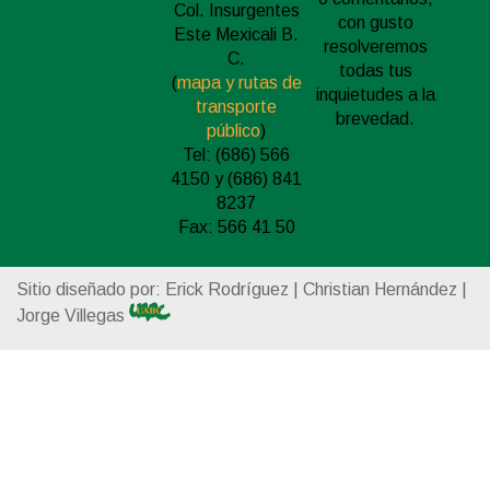
Col. Insurgentes
con gusto
Este Mexicali B.
resolveremos
C.
todas tus
(
mapa y rutas de
inquietudes a la
transporte
brevedad.
público
)
Tel: (686) 566
4150 y (686) 841
8237
Fax: 566 41 50
Sitio diseñado por: Erick Rodríguez | Christian Hernández |
Jorge Villegas