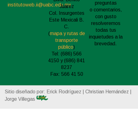
preguntas
institutoweb.ii@uabc.edu.mx
Juárez
o comentarios,
Col. Insurgentes
con gusto
Este Mexicali B.
resolveremos
C.
todas tus
(
mapa y rutas de
inquietudes a la
transporte
brevedad.
público
)
Tel: (686) 566
4150 y (686) 841
8237
Fax: 566 41 50
Sitio diseñado por: Erick Rodríguez | Christian Hernández |
Jorge Villegas