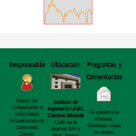
Responsable
Ubicación
Preguntas y
Comentarios
Depto. de
Instituto de
Computación e
Ingeniería UABC
Tu opinión nos
Informática
Campus Mexicali
interesa.
Actualización de
Calle de la
Envíanos todas
Contenido
Normal S/N y
tus dudas,
Correo:
Blvd. Benito