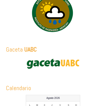
Gaceta
UABC
Calendario
Agosto 2026
L
M
X
J
V
S
D