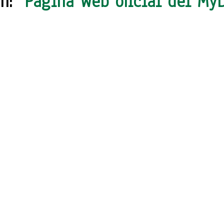
ón:
Página Web oficial del My