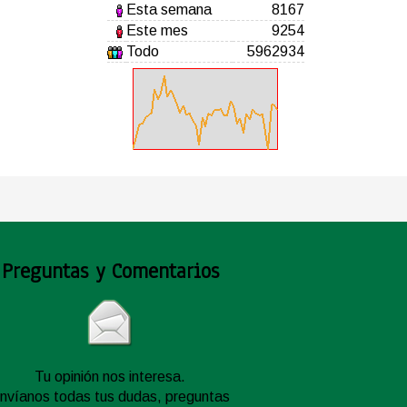
Esta semana
8167
Este mes
9254
Todo
5962934
Preguntas y Comentarios
Tu opinión nos interesa.
nvíanos todas tus dudas, preguntas