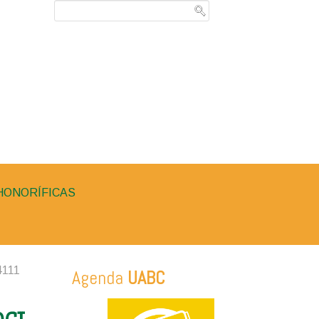
HONORÍFICAS
4111
Agenda
UABC