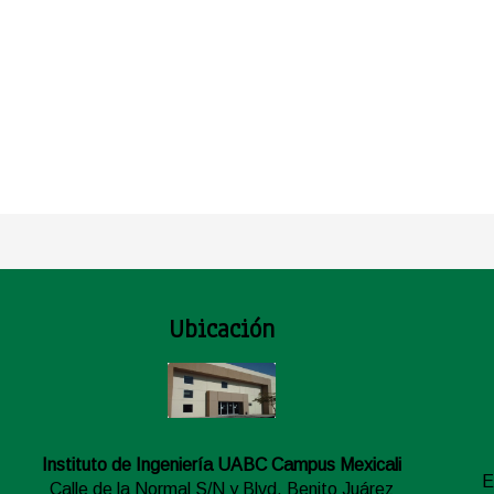
Ubicación
Instituto de Ingeniería UABC Campus Mexicali
E
Calle de la Normal S/N y Blvd. Benito Juárez