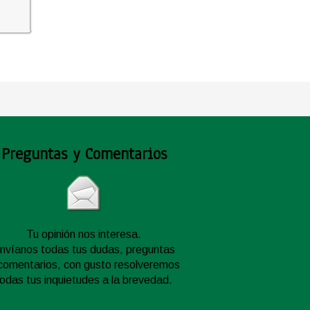
Preguntas y Comentarios
Tu opinión nos interesa.
nvíanos todas tus dudas, preguntas
comentarios, con gusto resolveremos
todas tus inquietudes a la brevedad.