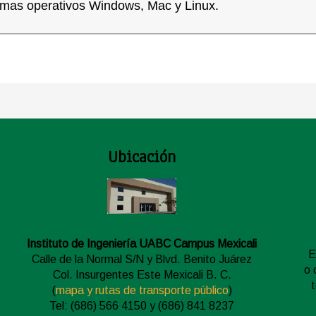
temas operativos Windows, Mac y Linux.
Ubicación
Instituto de Ingeniería UABC Campus Mexicali
E
Calle de la Normal S/N y Blvd. Benito Juárez
o 
Col. Insurgentes Este Mexicali B. C.
(
mapa y rutas de transporte público
)
Tel: (686) 566 4150 y (686) 841 8237