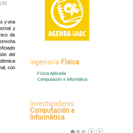
0188
as y una
trial y
mico de
strecha
eficiado
ión del
Ingeniería
Física
cadémica
nal, con
Física Aplicada
Computación e Informática
Investigadores
Computación e
Informática