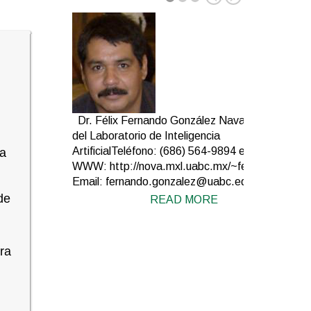
Dr. Félix Fernando González Navarro Jefe
del Laboratorio de Inteligencia
ArtificialTeléfono: (686) 564-9894 ext 154
la
WWW: http://nova.mxl.uabc.mx/~fernando/
Email: fernando.gonzalez@uabc.edu.mx
de
READ MORE
ura