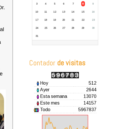
3
4
5
6
7
8
9
Dr.
10
11
12
13
14
15
16
17
18
19
20
21
22
23
al
24
25
26
27
28
29
30
31
a
Contador
de visitas
z
de
Hoy
512
Ayer
2644
Esta semana
13070
Este mes
14157
Todo
5967837