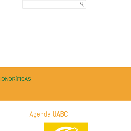
HONORÍFICAS
Agenda
UABC