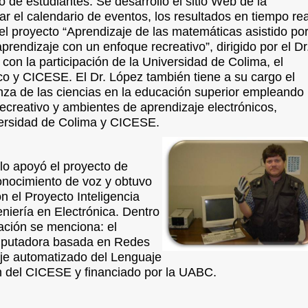
de estudiantes. Se desarrolló el sitio Web de la
r el calendario de eventos, los resultados en tiempo rea
ó el proyecto “Aprendizaje de las matemáticas asistido po
rendizaje con un enfoque recreativo”, dirigido por el Dr
con la participación de la Universidad de Colima, el
o y CICESE. El Dr. López también tiene a su cargo el
za de las ciencias en la educación superior empleando
ecreativo y ambientes de aprendizaje electrónicos,
iversidad de Colima y CICESE.
ulo
apoyó el proyecto de
conocimiento de voz y
obtuvo
n el Proyecto Inteligencia
geniería en Electrónica.
Dentro
gación se menciona: el
mputadora basada en Redes
zaje automatizado del Lenguaje
ón del CICESE y financiado por la UABC.