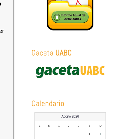
a
er
Gaceta
UABC
n
Calendario
Agosto 2026
L
M
X
J
V
S
D
1
2