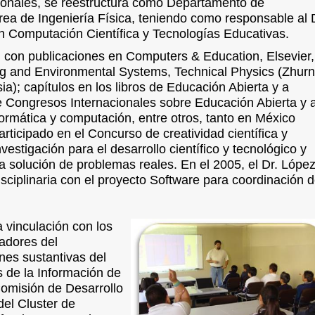
ionales, se reestructura como Departamento de
rea de Ingeniería Física, teniendo como responsable al 
n Computación Científica y Tecnologías Educativas.
con publicaciones en Computers & Education, Elsevier,
 and Environmental Systems, Technical Physics (Zhurn
ia); capítulos en los libros de Educación Abierta y a
e Congresos Internacionales sobre Educación Abierta y 
nformática y computación, entre otros, tanto en México
rticipado en el Concurso de creatividad científica y
vestigación para el desarrollo científico y tecnológico y
la solución de problemas reales.
En el 2005, el Dr. Lópe
isciplinaria con el proyecto Software para coordinación 
a vinculación con los
gadores del
nes sustantivas del
 de la Información de
Comisión de Desarrollo
el Cluster de