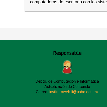
computadoras de escritorio con los sis
Responsable
Depto. de Computación e Informática
Actualización de Contenido
Correo:
institutoweb.ii@uabc.edu.mx