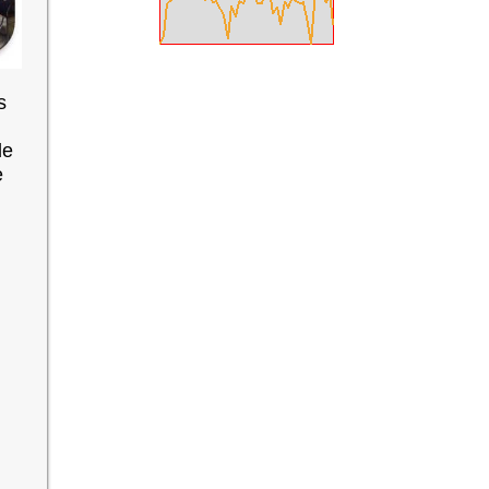
s
de
e