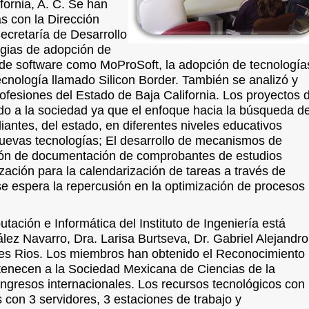
fornia, A. C. Se han
s con la Dirección
ecretaría de Desarrollo
egias de adopción de
 de software como MoProSoft, la adopción de tecnología
tecnología llamado Silicon Border. También se analizó y
rofesiones del Estado de Baja California. Los proyectos 
do a la sociedad ya que el enfoque hacia la búsqueda d
antes, del estado, en diferentes niveles educativos
uevas tecnologías; El desarrollo de mecanismos de
ación de documentación de comprobantes de estudios
ización para la calendarización de tareas a través de
se espera la repercusión en la optimización de procesos
ción e Informática del Instituto de Ingeniería está
ález Navarro,
Dra. Larisa Burtseva, Dr. Gabriel Alejandro
res Rios. Los miembros han obtenido el Reconocimiento
enecen a la Sociedad Mexicana de Ciencias de la
ngresos internacionales. Los recursos tecnológicos con
 con 3 servidores, 3 estaciones de trabajo y