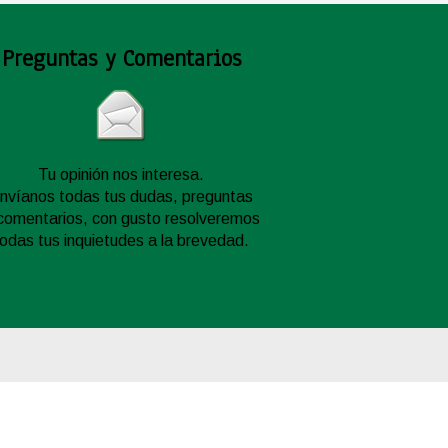
Preguntas y Comentarios
Tu opinión nos interesa.
nvíanos todas tus dudas, preguntas
comentarios, con gusto resolveremos
todas tus inquietudes a la brevedad.