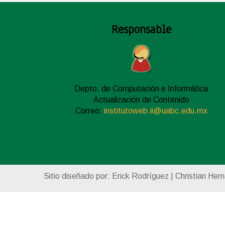
Responsable
Depto. de Computación e Informática
Actualización de Contenido
Correo:
institutoweb.ii@uabc.edu.mx
Sitio diseñado por: Erick Rodríguez | Christian Her