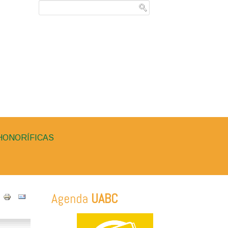
HONORÍFICAS
Agenda
UABC