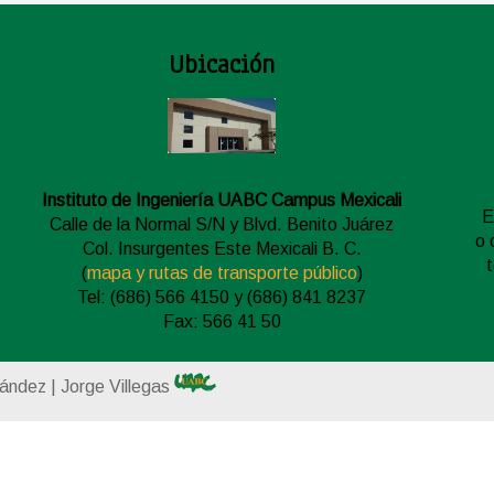
Ubicación
Instituto de Ingeniería UABC Campus Mexicali
E
Calle de la Normal S/N y Blvd. Benito Juárez
o 
Col. Insurgentes Este Mexicali B. C.
(
mapa y rutas de transporte público
)
Tel: (686) 566 4150 y (686) 841 8237
Fax: 566 41 50
nández | Jorge Villegas