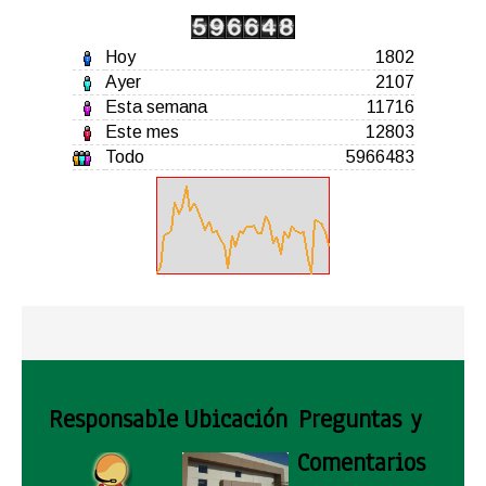
Hoy
1802
Ayer
2107
Esta semana
11716
Este mes
12803
Todo
5966483
Responsable
Ubicación
Preguntas y
Comentarios