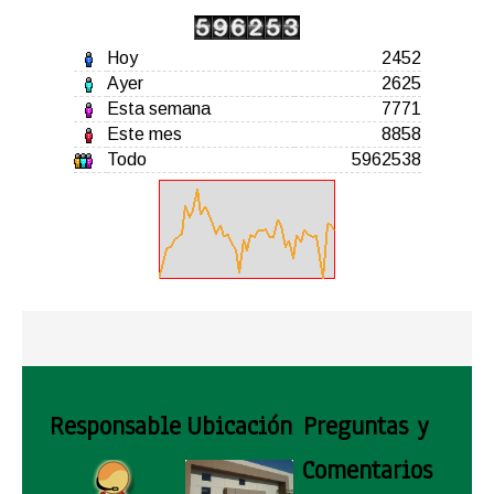
Hoy
2452
Ayer
2625
Esta semana
7771
Este mes
8858
Todo
5962538
Responsable
Ubicación
Preguntas y
Comentarios