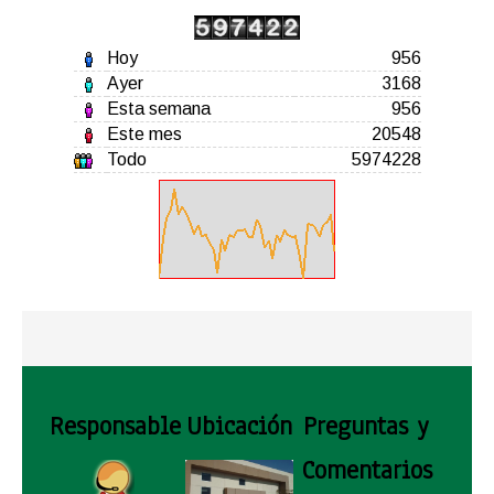
Hoy
956
Ayer
3168
Esta semana
956
Este mes
20548
Todo
5974228
Responsable
Ubicación
Preguntas y
Comentarios