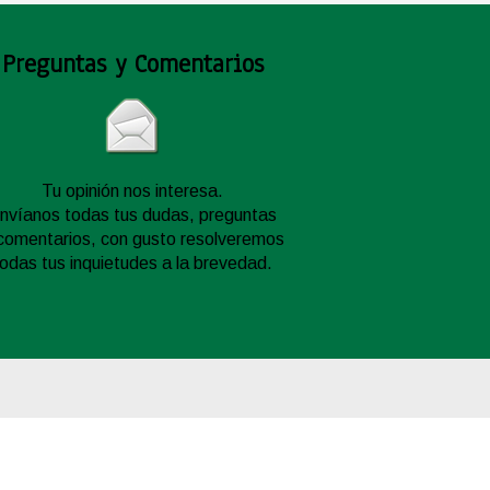
Preguntas y Comentarios
Tu opinión nos interesa.
nvíanos todas tus dudas, preguntas
comentarios, con gusto resolveremos
todas tus inquietudes a la brevedad.