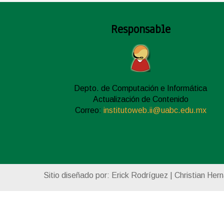
Responsable
Depto. de Computación e Informática
Actualización de Contenido
Correo:
institutoweb.ii@uabc.edu.mx
Sitio diseñado por: Erick Rodríguez | Christian Her