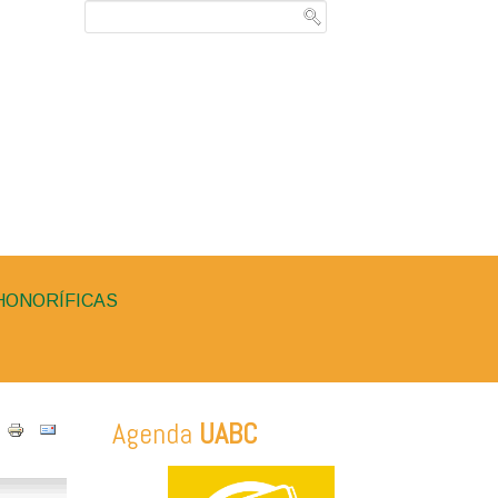
HONORÍFICAS
Agenda
UABC