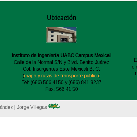
Ubicación
Instituto de Ingeniería UABC Campus Mexicali
E
Calle de la Normal S/N y Blvd. Benito Juárez
o 
Col. Insurgentes Este Mexicali B. C.
(
mapa y rutas de transporte público
)
Tel: (686) 566 4150 y (686) 841 8237
Fax: 566 41 50
nández | Jorge Villegas