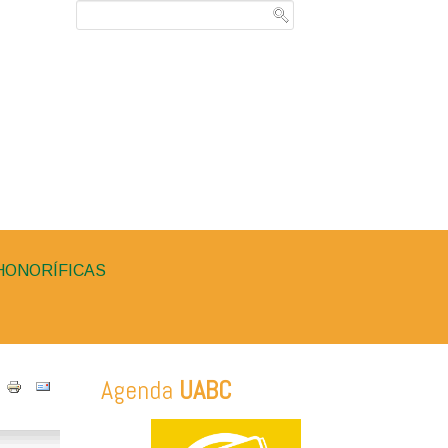
HONORÍFICAS
Agenda
UABC