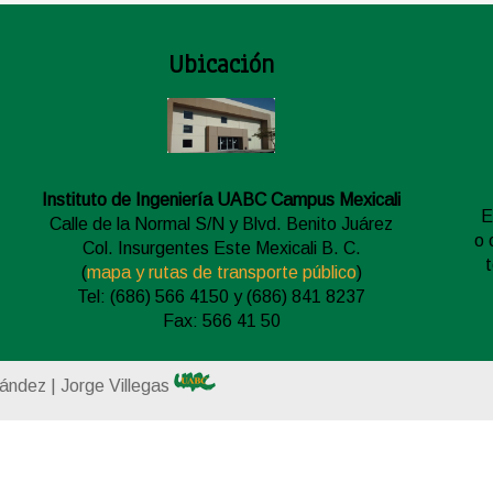
Ubicación
Instituto de Ingeniería UABC Campus Mexicali
E
Calle de la Normal S/N y Blvd. Benito Juárez
o 
Col. Insurgentes Este Mexicali B. C.
(
mapa y rutas de transporte público
)
Tel: (686) 566 4150 y (686) 841 8237
Fax: 566 41 50
nández | Jorge Villegas