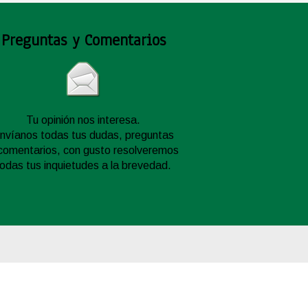
Preguntas y Comentarios
Tu opinión nos interesa.
nvíanos todas tus dudas, preguntas
comentarios, con gusto resolveremos
todas tus inquietudes a la brevedad.