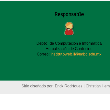
Responsable
Depto. de Computación e Informática
Actualización de Contenido
Correo:
institutoweb.ii@uabc.edu.mx
Sitio diseñado por: Erick Rodríguez | Christian Her