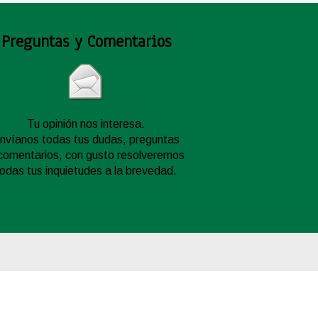
Preguntas y Comentarios
Tu opinión nos interesa.
nvíanos todas tus dudas, preguntas
comentarios, con gusto resolveremos
todas tus inquietudes a la brevedad.