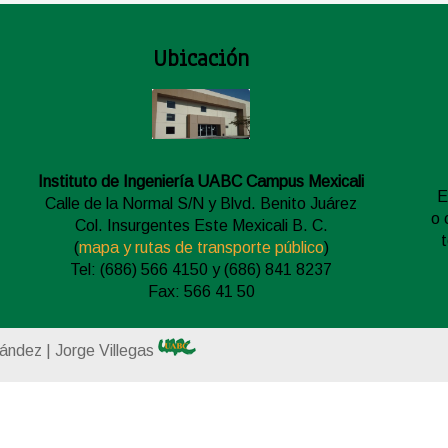
Ubicación
Instituto de Ingeniería UABC Campus Mexicali
E
Calle de la Normal S/N y Blvd. Benito Juárez
o 
Col. Insurgentes Este Mexicali B. C.
(
mapa y rutas de transporte público
)
Tel: (686) 566 4150 y (686) 841 8237
Fax: 566 41 50
nández | Jorge Villegas