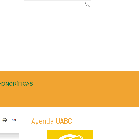
HONORÍFICAS
Agenda
UABC