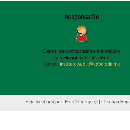
Responsable
Depto. de Computación e Informática
Actualización de Contenido
Correo:
institutoweb.ii@uabc.edu.mx
Sitio diseñado por: Erick Rodríguez | Christian Her