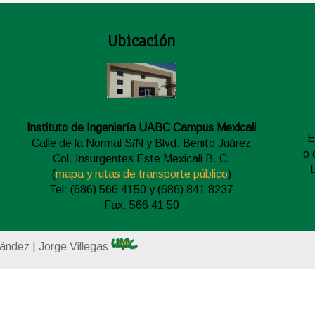
Ubicación
Instituto de Ingeniería UABC Campus Mexicali
E
Calle de la Normal S/N y Blvd. Benito Juárez
o 
Col. Insurgentes Este Mexicali B. C.
(
mapa y rutas de transporte público
)
Tel: (686) 566 4150 y (686) 841 8237
Fax: 566 41 50
nández | Jorge Villegas