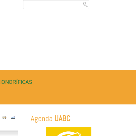
HONORÍFICAS
Agenda
UABC