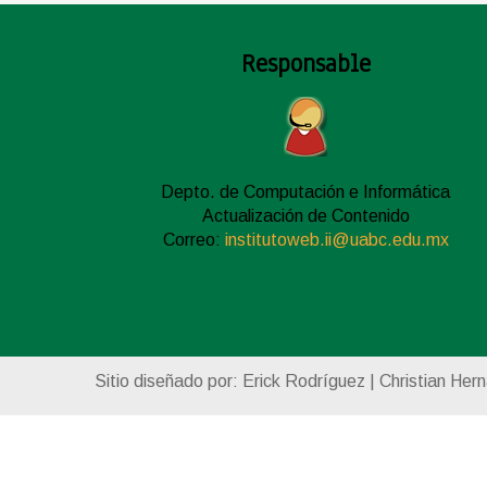
Responsable
Depto. de Computación e Informática
Actualización de Contenido
Correo:
institutoweb.ii@uabc.edu.mx
Sitio diseñado por: Erick Rodríguez | Christian Her