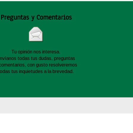
Preguntas y Comentarios
Tu opinión nos interesa.
nvíanos todas tus dudas, preguntas
comentarios, con gusto resolveremos
todas tus inquietudes a la brevedad.