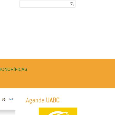
HONORÍFICAS
Agenda
UABC