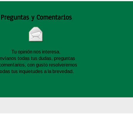
Preguntas y Comentarios
Tu opinión nos interesa.
nvíanos todas tus dudas, preguntas
comentarios, con gusto resolveremos
todas tus inquietudes a la brevedad.