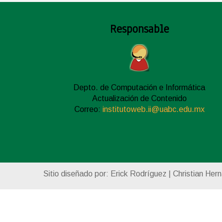
Responsable
Depto. de Computación e Informática
Actualización de Contenido
Correo:
institutoweb.ii@uabc.edu.mx
Sitio diseñado por: Erick Rodríguez | Christian Her