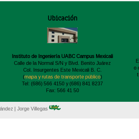
Ubicación
Instituto de Ingeniería UABC Campus Mexicali
E
Calle de la Normal S/N y Blvd. Benito Juárez
o 
Col. Insurgentes Este Mexicali B. C.
(
mapa y rutas de transporte público
)
Tel: (686) 566 4150 y (686) 841 8237
Fax: 566 41 50
nández | Jorge Villegas