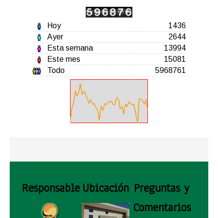
Hoy
1436
Ayer
2644
Esta semana
13994
Este mes
15081
Todo
5968761
Responsable
Ubicación
Preguntas y
Comentarios