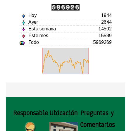
Hoy
1944
Ayer
2644
Esta semana
14502
Este mes
15589
Todo
5969269
Responsable
Ubicación
Preguntas y
Comentarios