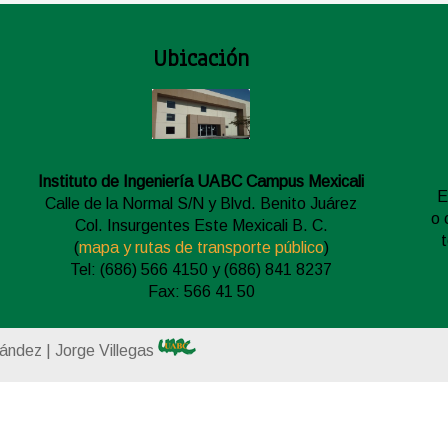
Ubicación
Instituto de Ingeniería UABC Campus Mexicali
E
Calle de la Normal S/N y Blvd. Benito Juárez
o 
Col. Insurgentes Este Mexicali B. C.
(
mapa y rutas de transporte público
)
Tel: (686) 566 4150 y (686) 841 8237
Fax: 566 41 50
nández | Jorge Villegas