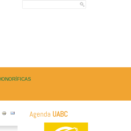
HONORÍFICAS
Agenda
UABC