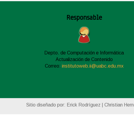
Responsable
Depto. de Computación e Informática
Actualización de Contenido
Correo:
institutoweb.ii@uabc.edu.mx
Sitio diseñado por: Erick Rodríguez | Christian Her