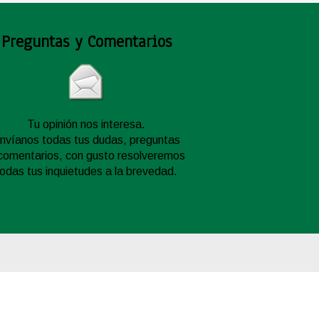
Preguntas y Comentarios
Tu opinión nos interesa.
nvíanos todas tus dudas, preguntas
comentarios, con gusto resolveremos
todas tus inquietudes a la brevedad.