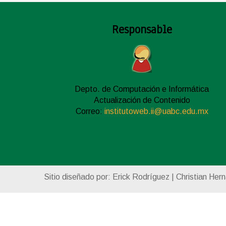
Responsable
Depto. de Computación e Informática
Actualización de Contenido
Correo:
institutoweb.ii@uabc.edu.mx
Sitio diseñado por: Erick Rodríguez | Christian Her