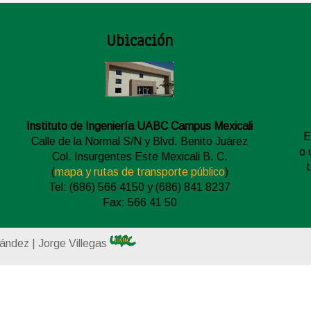
Ubicación
Instituto de Ingeniería UABC Campus Mexicali
E
Calle de la Normal S/N y Blvd. Benito Juárez
o 
Col. Insurgentes Este Mexicali B. C.
(
mapa y rutas de transporte público
)
Tel: (686) 566 4150 y (686) 841 8237
Fax: 566 41 50
nández | Jorge Villegas