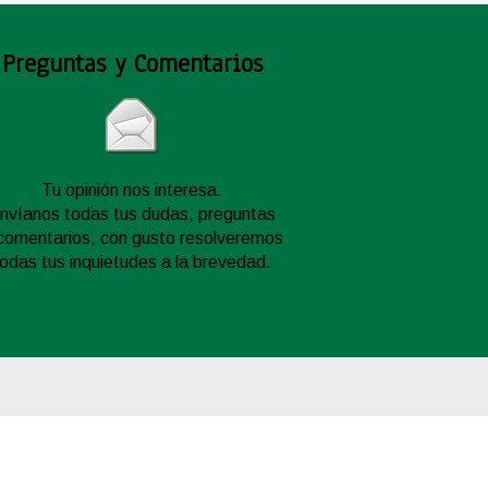
Preguntas y Comentarios
Tu opinión nos interesa.
nvíanos todas tus dudas, preguntas
comentarios, con gusto resolveremos
todas tus inquietudes a la brevedad.