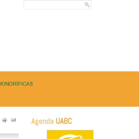
HONORÍFICAS
Agenda
UABC