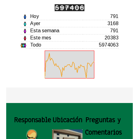
Hoy
791
Ayer
3168
Esta semana
791
Este mes
20383
Todo
5974063
Responsable
Ubicación
Preguntas y
Comentarios