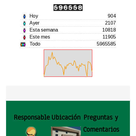
Hoy
904
Ayer
2107
Esta semana
10818
Este mes
11905
Todo
5965585
Responsable
Ubicación
Preguntas y
Comentarios