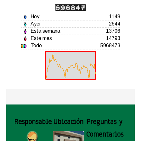
Hoy
1148
Ayer
2644
Esta semana
13706
Este mes
14793
Todo
5968473
Responsable
Ubicación
Preguntas y
Comentarios