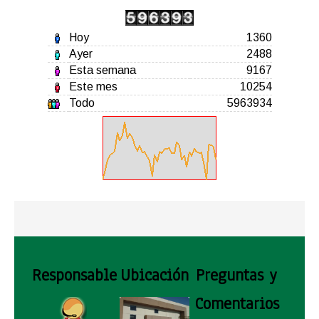
Hoy
1360
Ayer
2488
Esta semana
9167
Este mes
10254
Todo
5963934
Responsable
Ubicación
Preguntas y
Comentarios