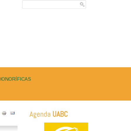
HONORÍFICAS
Agenda
UABC