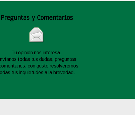
Preguntas y Comentarios
Tu opinión nos interesa.
nvíanos todas tus dudas, preguntas
comentarios, con gusto resolveremos
todas tus inquietudes a la brevedad.