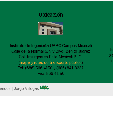
Ubicación
Instituto de Ingeniería UABC Campus Mexicali
E
Calle de la Normal S/N y Blvd. Benito Juárez
o 
Col. Insurgentes Este Mexicali B. C.
(
mapa y rutas de transporte público
)
Tel: (686) 566 4150 y (686) 841 8237
Fax: 566 41 50
nández | Jorge Villegas