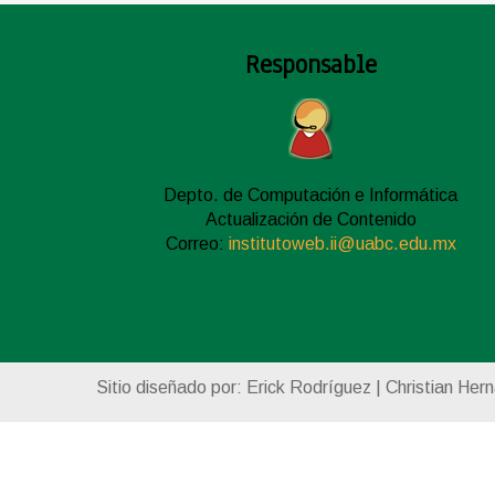
Responsable
Depto. de Computación e Informática
Actualización de Contenido
Correo:
institutoweb.ii@uabc.edu.mx
Sitio diseñado por: Erick Rodríguez | Christian Her