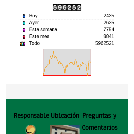
Hoy
2435
Ayer
2625
Esta semana
7754
Este mes
8841
Todo
5962521
Responsable
Ubicación
Preguntas y
Comentarios