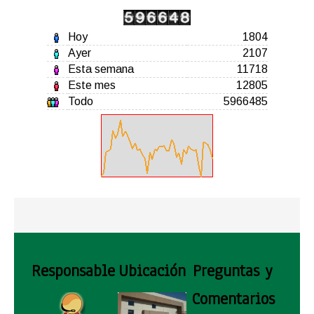
Hoy
1804
Ayer
2107
Esta semana
11718
Este mes
12805
Todo
5966485
Responsable
Ubicación
Preguntas y
Comentarios