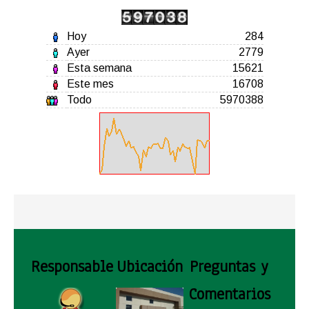
Hoy
284
Ayer
2779
Esta semana
15621
Este mes
16708
Todo
5970388
Responsable
Ubicación
Preguntas y
Comentarios