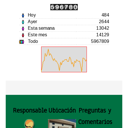
Hoy
484
Ayer
2644
Esta semana
13042
Este mes
14129
Todo
5967809
Responsable
Ubicación
Preguntas y
Comentarios