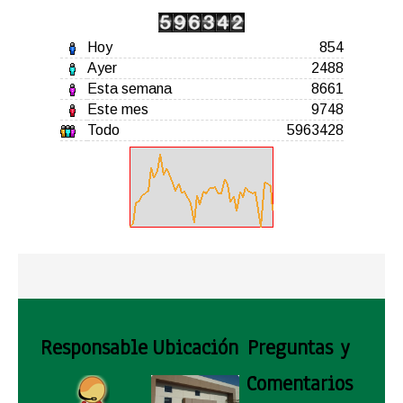
Hoy
854
Ayer
2488
Esta semana
8661
Este mes
9748
Todo
5963428
Responsable
Ubicación
Preguntas y
Comentarios