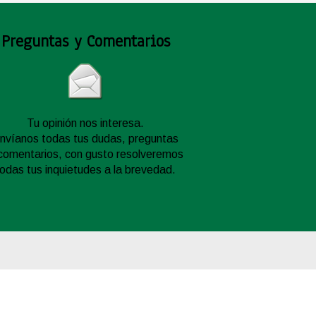
Preguntas y Comentarios
Tu opinión nos interesa.
nvíanos todas tus dudas, preguntas
comentarios, con gusto resolveremos
todas tus inquietudes a la brevedad.