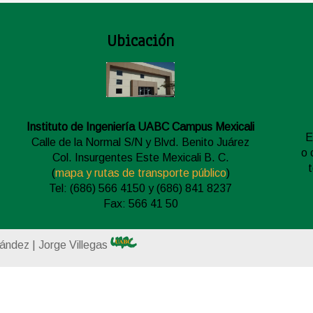
Ubicación
Instituto de Ingeniería UABC Campus Mexicali
E
Calle de la Normal S/N y Blvd. Benito Juárez
o 
Col. Insurgentes Este Mexicali B. C.
(
mapa y rutas de transporte público
)
Tel: (686) 566 4150 y (686) 841 8237
Fax: 566 41 50
nández | Jorge Villegas