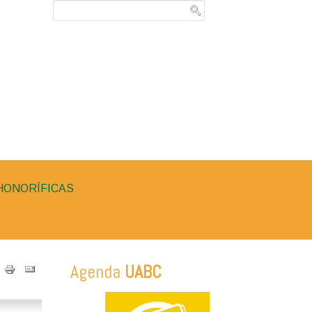
HONORÍFICAS
Agenda
UABC