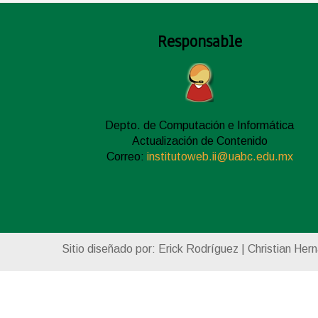
Responsable
Depto. de Computación e Informática
Actualización de Contenido
Correo:
institutoweb.ii@uabc.edu.mx
Sitio diseñado por: Erick Rodríguez | Christian Her