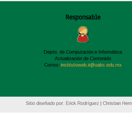
Responsable
Depto. de Computación e Informática
Actualización de Contenido
Correo:
institutoweb.ii@uabc.edu.mx
Sitio diseñado por: Erick Rodríguez | Christian Her