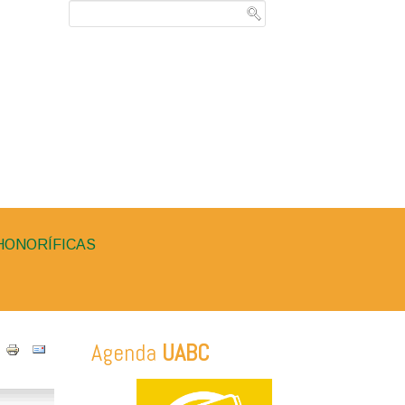
HONORÍFICAS
Agenda
UABC