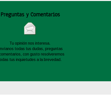
Preguntas y Comentarios
Tu opinión nos interesa.
nvíanos todas tus dudas, preguntas
comentarios, con gusto resolveremos
todas tus inquietudes a la brevedad.