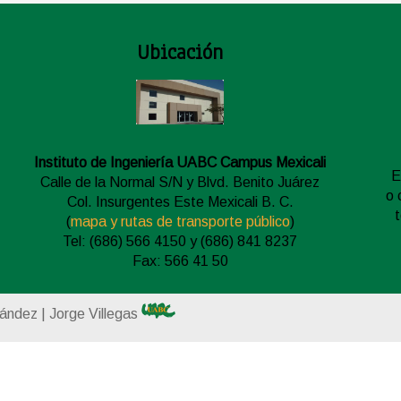
Ubicación
Instituto de Ingeniería UABC Campus Mexicali
E
Calle de la Normal S/N y Blvd. Benito Juárez
o 
Col. Insurgentes Este Mexicali B. C.
(
mapa y rutas de transporte público
)
Tel: (686) 566 4150 y (686) 841 8237
Fax: 566 41 50
nández | Jorge Villegas