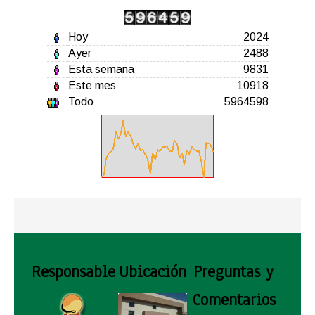
Hoy
2024
Ayer
2488
Esta semana
9831
Este mes
10918
Todo
5964598
Responsable
Ubicación
Preguntas y
Comentarios