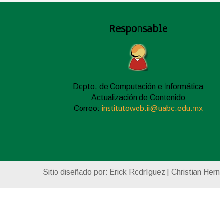
Responsable
Depto. de Computación e Informática
Actualización de Contenido
Correo:
institutoweb.ii@uabc.edu.mx
Sitio diseñado por: Erick Rodríguez | Christian Her