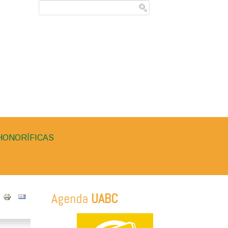
HONORÍFICAS
Agenda
UABC