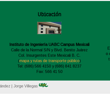
Ubicación
Instituto de Ingeniería UABC Campus Mexicali
E
Calle de la Normal S/N y Blvd. Benito Juárez
o 
Col. Insurgentes Este Mexicali B. C.
(
mapa y rutas de transporte público
)
Tel: (686) 566 4150 y (686) 841 8237
Fax: 566 41 50
nández | Jorge Villegas