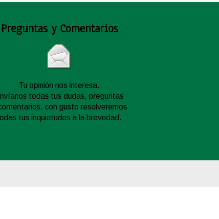
Preguntas y Comentarios
Tu opinión nos interesa.
nvíanos todas tus dudas, preguntas
comentarios, con gusto resolveremos
todas tus inquietudes a la brevedad.