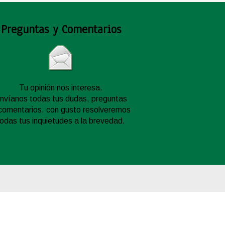
Preguntas y Comentarios
Tu opinión nos interesa.
nvíanos todas tus dudas, preguntas
comentarios, con gusto resolveremos
todas tus inquietudes a la brevedad.