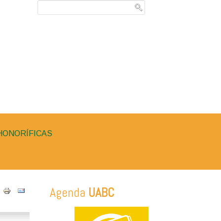
HONORÍFICAS
Agenda
UABC