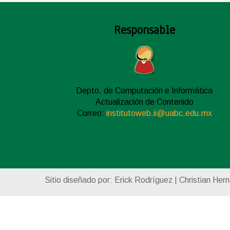
Responsable
Depto. de Computación e Informática
Actualización de Contenido
Correo:
institutoweb.ii@uabc.edu.mx
Sitio diseñado por: Erick Rodríguez | Christian Her