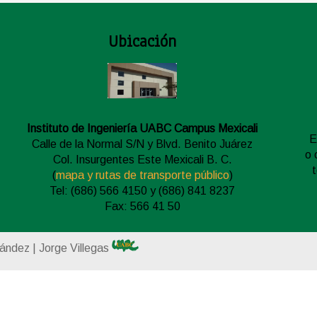
Ubicación
Instituto de Ingeniería UABC Campus Mexicali
E
Calle de la Normal S/N y Blvd. Benito Juárez
o 
Col. Insurgentes Este Mexicali B. C.
(
mapa y rutas de transporte público
)
Tel: (686) 566 4150 y (686) 841 8237
Fax: 566 41 50
nández | Jorge Villegas