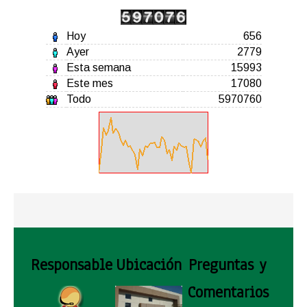
Hoy
656
Ayer
2779
Esta semana
15993
Este mes
17080
Todo
5970760
Responsable
Ubicación
Preguntas y
Comentarios