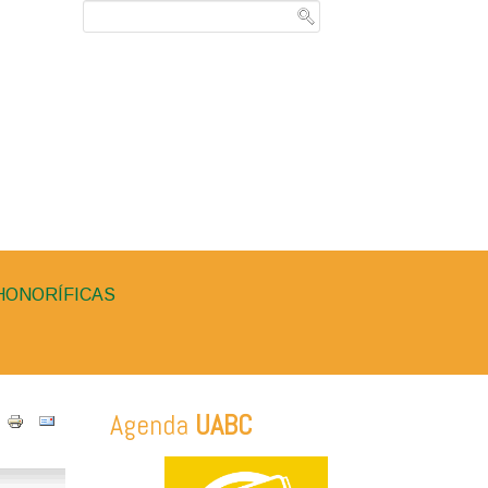
HONORÍFICAS
Agenda
UABC