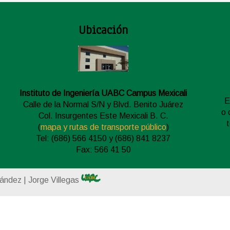
Ubicación
Instituto de Ingeniería UABC Campus Mexicali
E
Calle de la Normal S/N y Blvd. Benito Juárez
o 
Col. Insurgentes Este Mexicali B. C.
(
mapa y rutas de transporte público
)
Tel: (686) 566 4150 y (686) 841 8237
Fax: 566 41 50
nández | Jorge Villegas