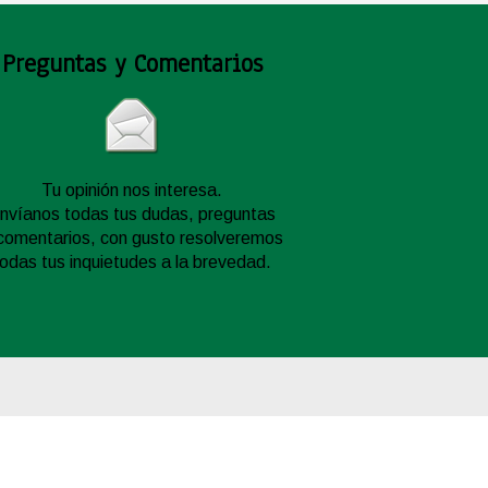
Preguntas y Comentarios
Tu opinión nos interesa.
nvíanos todas tus dudas, preguntas
comentarios, con gusto resolveremos
todas tus inquietudes a la brevedad.