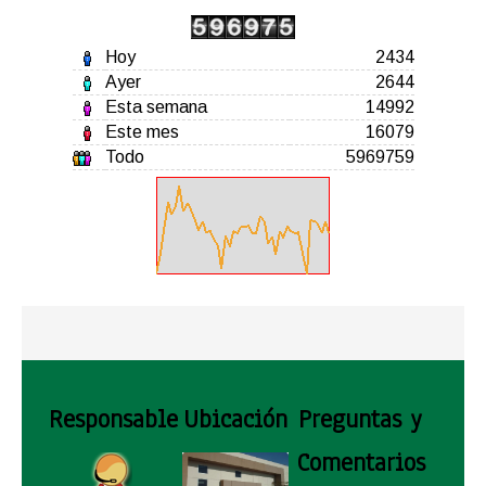
Hoy
2434
Ayer
2644
Esta semana
14992
Este mes
16079
Todo
5969759
Responsable
Ubicación
Preguntas y
Comentarios