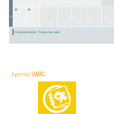
29
30
1
2
3
4
5
40
Cuerpos Academicos
Todas las categorías...
Agenda
UABC