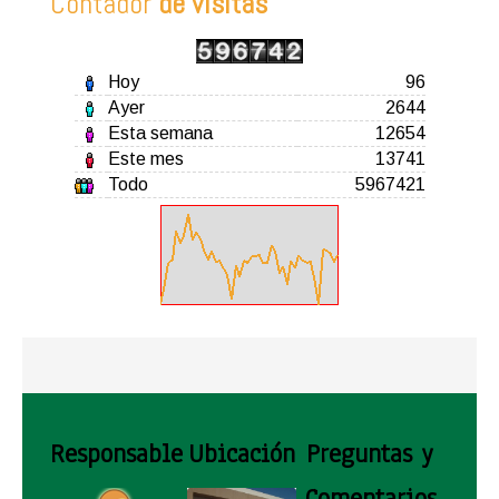
Contador
de visitas
Hoy
96
Ayer
2644
Esta semana
12654
Este mes
13741
Todo
5967421
Responsable
Ubicación
Preguntas y
Comentarios